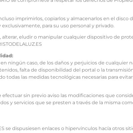
O se compromete a respetar los derechos de Propiedad 
incluso imprimirlos, copiarlos y almacenarlos en el disco
y exclusivamente, para su uso personal y privado.
alterar, eludir o manipular cualquier dispositivo de pro
LCRISTODELALUZ.ES
lidad:
ningún caso, de los daños y perjuicios de cualquier nat
enidos, falta de disponibilidad del portal o la transmisió
o todas las medidas tecnológicas necesarias para evitarl
efectuar sin previo aviso las modificaciones que consid
idos y servicios que se presten a través de la misma com
se dispusiesen enlaces o hipervínculos hacía otros si