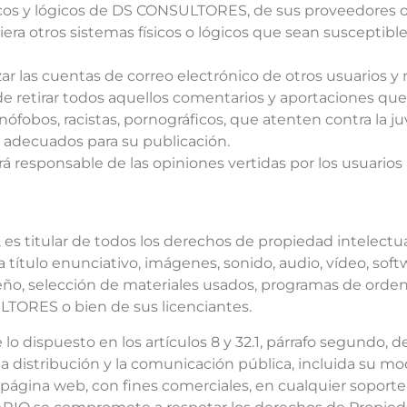
ísicos y lógicos de DS CONSULTORES, de sus proveedores o 
uiera otros sistemas físicos o lógicos que sean susceptib
ilizar las cuentas de correo electrónico de otros usuarios
retirar todos aquellos comentarios y aportaciones que v
ófobos, racistas, pornográficos, que atenten contra la juv
an adecuados para su publicación.
esponsable de las opiniones vertidas por los usuarios a t
s titular de todos los derechos de propiedad intelectua
título enunciativo, imágenes, sonido, audio, vídeo, softw
eño, selección de materiales usados, programas de orde
ULTORES o bien de sus licenciantes.
lo dispuesto en los artículos 8 y 32.1, párrafo segundo, 
 distribución y la comunicación pública, incluida su mod
 página web, con fines comerciales, en cualquier soporte 