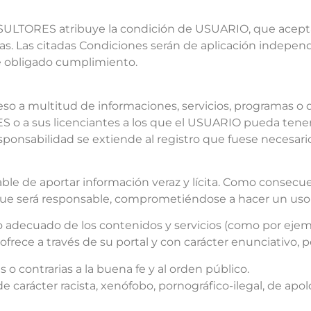
NSULTORES atribuye la condición de USUARIO, que acepta,
das. Las citadas Condiciones serán de aplicación indepe
e obligado cumplimiento.
a multitud de informaciones, servicios, programas o da
 o a sus licenciantes a los que el USUARIO pueda tene
esponsabilidad se extiende al registro que fuese necesar
le de aportar información veraz y lícita. Como consecue
ue será responsable, comprometiéndose a hacer un uso d
decuado de los contenidos y servicios (como por ejemplo
ce a través de su portal y con carácter enunciativo, per
ales o contrarias a la buena fe y al orden público.
e carácter racista, xenófobo, pornográfico-ilegal, de apol